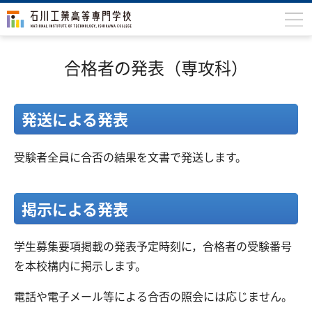
石川高専について
合格者の発表（専攻科）
学科
専攻科
発送による発表
入学案内
受験者全員に合否の結果を文書で発送します。
学生生活
国際交流
掲示による発表
研究・産学連携
学生募集要項掲載の発表予定時刻に，合格者の受験番号
教育・研究施設
を本校構内に掲示します。
中学生の方
在学生の方
電話や電子メール等による合否の照会には応じません。
保護者の方
卒業生の方
地域・企業の方