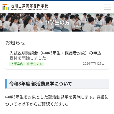
石川高専について
中学生の方
学科
専攻科
お知らせ
入学案内
入試説明懇談会（中学3年生・保護者対象）の申込
受付を開始しました
学生生活
2026年7月27日
入学案内
中学生の方
国際交流
研究・産学連携
令和8年度 部活動見学について
教育・研究施設
中学3年生を対象とした部活動見学を実施します。詳細に
中学生の方
在学生の方
ついては以下からご確認ください。
保護者の方
卒業生の方
地域・企業の方