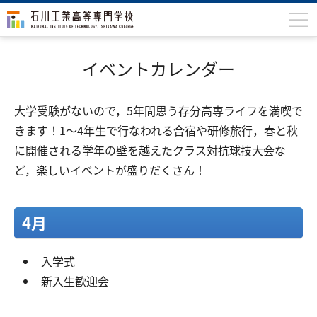
石川高専について
イベントカレンダー
学科
​大学受験がないので，5年間思う存分高専ライフを満喫で
専攻科
きます！1～4年生で行なわれる合宿や研修旅行，春と秋
入学案内
に開催される学年の壁を越えたクラス対抗球技大会な
学生生活
ど，楽しいイベントが盛りだくさん！
国際交流
4月
研究・産学連携
教育・研究施設
入学式
新入生歓迎会
中学生の方
在学生の方
保護者の方
卒業生の方
地域・企業の方