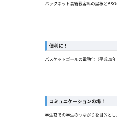
バックネット裏観戦客席の屋根とBSO
​便利に！
バスケットゴールの電動化（平成29
​コミュニケーションの場！
学生寮での学生のつながりを目的とした