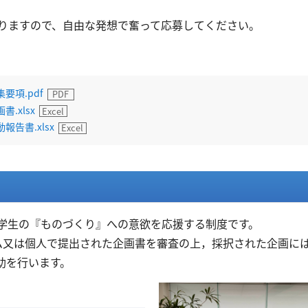
りますので、自由な発想で奮って応募してください。
要項.pdf
.xlsx
告書.xlsx
学生の『ものづくり』への意欲を応援する制度です。
ム又は個人で提出された企画書を審査の上，採択された企画に
援助を行います。