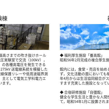
験棟
3階高さまでの吹き抜けホール
◆ 福利厚生施設「養高館」
圧実験室で交流（100kV），
昭和56年2月完成の複合厚生
kv）の各種高電圧を発生できる
75kV 送電線系統を模擬した
館内には，食堂・売店を始め
電線保護リレーや低周波磁界測
ず，文化活動の面においても
。主として電気工学科電力エ
年4月からは生活協同組合が
います。
すます充実した施設となって
◆ 合宿研修施設「自彊館」
健全な学生生活と豊かな人間
て，昭和54年1月に設置され