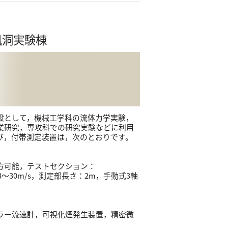
風洞実験棟
設として，機械工学科の流体力学実験，
業研究，専攻科での研究実験などに利用
び，付帯測定装置は，次のとおりです。
方可能，テストセクション：
：3～30m/s，測定部長さ：2m，手動式3軸
ラー流速計，可視化煙発生装置，精密微