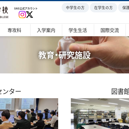
中学生の方
在学生の方
保
SNS公式アカウント
専攻科
入学案内
学生生活
国際交流
教育・研究施設
センター
図書