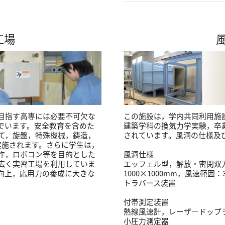
工場
目指す高専には必要不可欠な
この施設は，学内共同利用施
でいます。安全教育を含めた
建築学科の換気力学実験，卒
いて，旋盤，特殊機械，鋳造，
されています。風洞の仕様及
実施されます。さらに学生は，
作，ロボコン等を目的とした
風洞仕様
広く実習工場を利用していま
エッフェル型，解放・密閉双
向上，応用力の養成に大きな
1000×1000mm，風速範囲
トラバース装置
付帯測定装置
熱線風速計，レーザ―ドップ
小圧力測定器