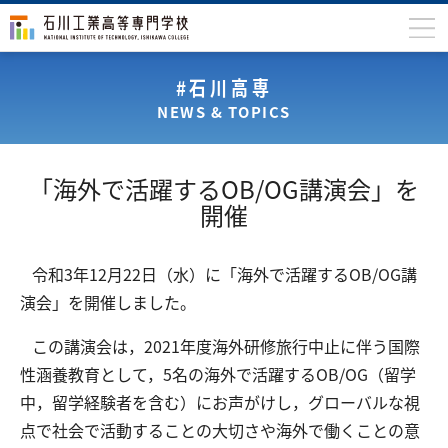
石川高専について
#石川高専
NEWS & TOPICS
学科
専攻科
「海外で活躍するOB/OG講演会」を
入学案内
開催
学生生活
令和3年12月22日（水）に「海外で活躍するOB/OG講
国際交流
演会」を開催しました。
研究・産学連携
この講演会は，2021年度海外研修旅行中止に伴う国際
教育・研究施設
性涵養教育として，5名の海外で活躍するOB/OG（留学
中，留学経験者を含む）にお声がけし，グローバルな視
中学生の方
在学生の方
点で社会で活動することの大切さや海外で働くことの意
保護者の方
卒業生の方
地域・企業の方