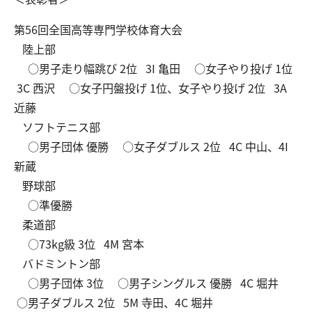
第56回全国高等専門学校体育大会
交通アクセス
お問い合わせ
陸上部
○男子走り幅跳び 2位 3I 亀田 ○女子やり投げ 1位
3C 西沢 ○女子円盤投げ 1位、女子やり投げ 2位 3A
近藤
ソフトテニス部
○男子団体 優勝 ○女子ダブルス 2位 4C 中山、4I
新蔵
野球部
○準優勝
柔道部
○73kg級 3位 4M 宮本
バドミントン部
○男子団体 3位 ○男子シングルス 優勝 4C 堀井
○男子ダブルス 2位 5M 寺田、4C 堀井