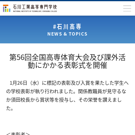
石川高専について
#石川高専
NEWS & TOPICS
学科
専攻科
第56回全国高専体育大会及び課外活
入学案内
動にかかる表彰式を開催
学生生活
1月26日（水）に標記の表彰及び入賞を果たした学生へ
国際交流
の学校表彰が執り行われました。関係教職員が見守るな
研究・産学連携
か須田校長から賞状等を授与し、その栄誉を讃えまし
た。
教育・研究施設
中学生の方
在学生の方
保護者の方
卒業生の方
地域・企業の方
＜表彰者＞