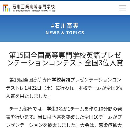
石川高専について
#石川高専
NEWS & TOPICS
学科
専攻科
第15回全国高等専門学校英語プレゼ
入学案内
ンテーションコンテスト 全国3位入賞
学生生活
第15回全国高等専門学校英語プレゼンテーションコン
国際交流
テストは1月22日（土）に行われ，本校チームが全国3位
研究・産学連携
入賞を果たしました。
教育・研究施設
チーム部門では，学生3名が1チームを作り10分間の発
表を行います。当日は予選を突破した全国10チームがプ
中学生の方
在学生の方
レゼンテーションを披露しました。大会は，感染症拡大
保護者の方
卒業生の方
地域・企業の方