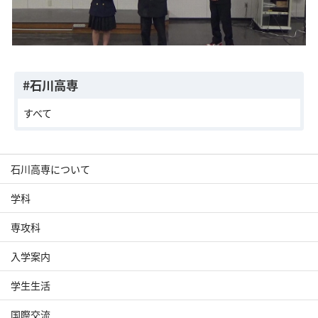
#石川高専
すべて
石川高専について
学科
専攻科
入学案内
学生生活
国際交流