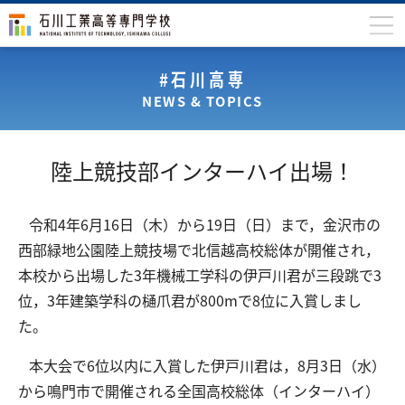
石川高専について
#石川高専
NEWS & TOPICS
学科
専攻科
陸上競技部インターハイ出場！
入学案内
学生生活
令和4年6月16日（木）から19日（日）まで，金沢市の
西部緑地公園陸上競技場で北信越高校総体が開催され，
国際交流
本校から出場した3年機械工学科の伊戸川君が三段跳で3
研究・産学連携
位，3年建築学科の樋爪君が800mで8位に入賞しまし
た。
教育・研究施設
中学生の方
在学生の方
本大会で6位以内に入賞した伊戸川君は，8月3日（水）
から鳴門市で開催される全国高校総体（インターハイ）
保護者の方
卒業生の方
地域・企業の方