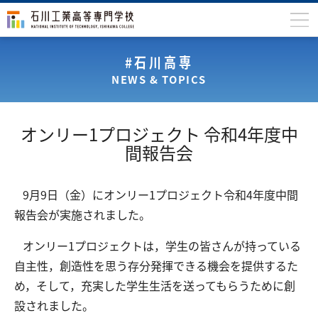
石川高専について
#石川高専
NEWS & TOPICS
学科
専攻科
オンリー1プロジェクト 令和4年度中
入学案内
間報告会
学生生活
9月9日（金）にオンリー1プロジェクト令和4年度中間
国際交流
報告会が実施されました。
研究・産学連携
オンリー1プロジェクトは，学生の皆さんが持っている
教育・研究施設
自主性，創造性を思う存分発揮できる機会を提供するた
め，そして，充実した学生生活を送ってもらうために創
中学生の方
在学生の方
設されました。
保護者の方
卒業生の方
地域・企業の方