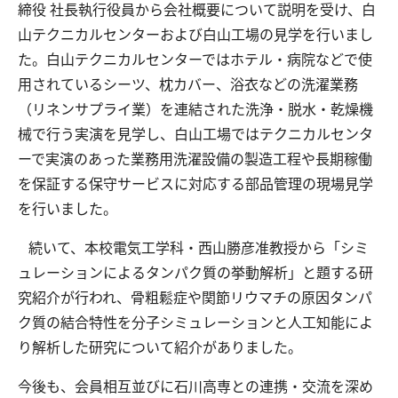
締役 社長執行役員から会社概要について説明を受け、白
山テクニカルセンターおよび白山工場の見学を行いまし
た。白山テクニカルセンターではホテル・病院などで使
交通アクセス
お問い合わせ
用されているシーツ、枕カバー、浴衣などの洗濯業務
（リネンサプライ業）を連結された洗浄・脱水・乾燥機
械で行う実演を見学し、白山工場ではテクニカルセンタ
ーで実演のあった業務用洗濯設備の製造工程や長期稼働
を保証する保守サービスに対応する部品管理の現場見学
を行いました。
続いて、本校電気工学科・西山勝彦准教授から「シミ
ュレーションによるタンパク質の挙動解析」と題する研
究紹介が行われ、骨粗鬆症や関節リウマチの原因タンパ
ク質の結合特性を分子シミュレーションと人工知能によ
り解析した研究について紹介がありました。
今後も、会員相互並びに石川高専との連携・交流を深め