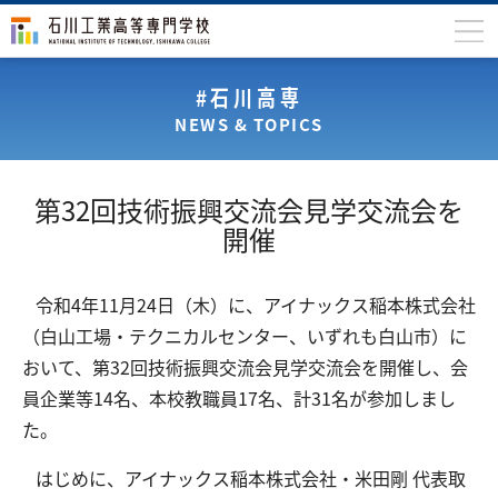
石川高専について
#石川高専
NEWS & TOPICS
学科
専攻科
第32回技術振興交流会見学交流会を
入学案内
開催
学生生活
令和4年11月24日（木）に、アイナックス稲本株式会社
国際交流
（白山工場・テクニカルセンター、いずれも白山市）に
研究・産学連携
おいて、第32回技術振興交流会見学交流会を開催し、会
員企業等14名、本校教職員17名、計31名が参加しまし
教育・研究施設
た。
中学生の方
在学生の方
はじめに、アイナックス稲本株式会社・米田剛 代表取
保護者の方
卒業生の方
地域・企業の方