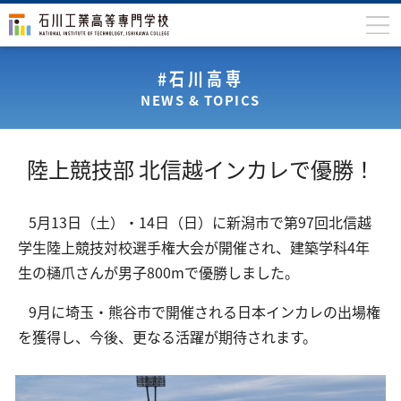
石川高専について
#石川高専
NEWS & TOPICS
学科
専攻科
​陸上競技部 北信越インカレで優勝！
入学案内
学生生活
5月13日（土）・14日（日）に新潟市で第97回北信越
学生陸上競技対校選手権大会が開催され、建築学科4年
国際交流
生の樋爪さんが男子800mで優勝しました。
研究・産学連携
9月に埼玉・熊谷市で開催される日本インカレの出場権
教育・研究施設
を獲得し、今後、更なる活躍が期待されます。
中学生の方
在学生の方
保護者の方
卒業生の方
地域・企業の方