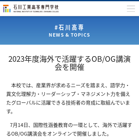
石川高専について
#石川高専
NEWS & TOPICS
学科
専攻科
2023年度海外で活躍するOB/OG講演
入学案内
会を開催
学生生活
本校では、産業界が求めるニーズを踏まえ、語学力・
国際交流
異文化理解力・リーダーシップ・マネジメント力を備え
研究・産学連携
たグローバルに活躍できる技術者の育成に取組んでいま
す。
教育・研究施設
7月14日、国際性涵養教育の一環として、海外で活躍す
中学生の方
在学生の方
るOB/OG講演会をオンラインで開催しました。
保護者の方
卒業生の方
地域・企業の方