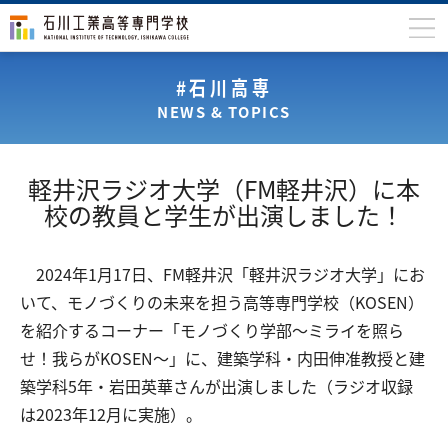
石川高専について
#石川高専
NEWS & TOPICS
学科
専攻科
軽井沢ラジオ大学（FM軽井沢）に本
入学案内
校の教員と学生が出演しました！
学生生活
2024年1月17日、FM軽井沢「軽井沢ラジオ大学」にお
国際交流
いて、モノづくりの未来を担う⾼等専⾨学校（KOSEN）
研究・産学連携
を紹介するコーナー「モノづくり学部〜ミライを照ら
せ！我らがKOSEN〜」に、建築学科・内田伸准教授と建
教育・研究施設
築学科5年・岩田英華さんが出演しました（ラジオ収録
中学生の方
在学生の方
は2023年12月に実施）。
保護者の方
卒業生の方
地域・企業の方