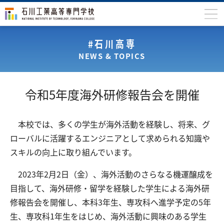
石川高専について
#石川高専
NEWS & TOPICS
学科
専攻科
令和5年度海外研修報告会を開催
入学案内
学生生活
本校では、多くの学生が海外活動を経験し、将来、グ
ローバルに活躍するエンジニアとして求められる知識や
国際交流
スキルの向上に取り組んでいます。
研究・産学連携
2023年2月2日（金）、海外活動のさらなる機運醸成を
教育・研究施設
目指して、海外研修・留学を経験した学生による海外研
中学生の方
在学生の方
修報告会を開催し、本科3年生、専攻科へ進学予定の5年
生、専攻科1年生をはじめ、海外活動に興味のある学生
保護者の方
卒業生の方
地域・企業の方