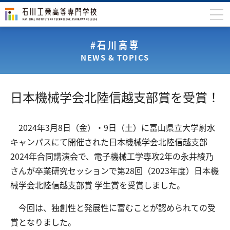
石川高専について
#石川高専
NEWS & TOPICS
学科
専攻科
日本機械学会北陸信越支部賞を受賞！
入学案内
学生生活
2024年3月8日（金）・9日（土）に富山県立大学射水
キャンパスにて開催された日本機械学会北陸信越支部
国際交流
2024年合同講演会で、電子機械工学専攻2年の永井綾乃
研究・産学連携
さんが卒業研究セッションで第28回（2023年度）日本機
械学会北陸信越支部賞 学生賞を受賞しました。
教育・研究施設
中学生の方
在学生の方
今回は、独創性と発展性に富むことが認められての受
賞となりました。
保護者の方
卒業生の方
地域・企業の方