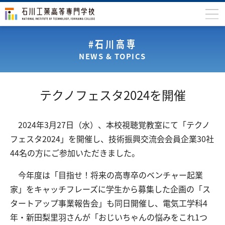
石川高専について
#石川高専
NEWS & TOPICS
学科
専攻科
テクノフェスタ2024を開催
入学案内
学生生活
2024年3月27日（水）、本校視聴覚教室にて「テクノ
フェスタ2024」を開催し、技術振興交流会会員企業30社
国際交流
44名の方にご参加いただきました。
研究・産学連携
今年度は「目指せ！将来の高専卒のベンチャー起業
教育・研究施設
家」をキャッチフレーズに学生から募集した企画の「ス
中学生の方
在学生の方
タートアップ事業報告会」も同日開催し、電気工学科4
年・新田梨里羽さんが「おじいちゃんの悩みをこれ1つ
保護者の方
卒業生の方
地域・企業の方