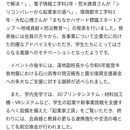
で解決！」、電子情報工学科2年・荒木建貴さんが「シ
リコンバレーから起業家の道へ」、環境都市工学科3
年・大松心博さんが「まちなかハザード標識スタートア
交通アクセス
お問い合わせ
ップ ～地域貢献×防災教育～」の発表を行いました。発
表後には会員の方々から、各事業について企業化に向け
た的確なアドバイスをいただき、学生たちにとってはさ
らなる進展へのモチベーションとなったようです。
イベントの後半には、道地副校長から令和6年能登半
島地震における石川高専の現況報告と震災復興支援基金
への多大なご支援に対する謝辞が述べられました。
また、学内見学では、3Dプリンタシステム・材料加工
機・VRシステムなど、学生の起業や新事業挑戦を支援す
るべく設備を備えた「起業家工房」をご覧いただき、終
わりには、会員様と教員の更なる連携強化や交流の場と
して名刺交換会が行われました。