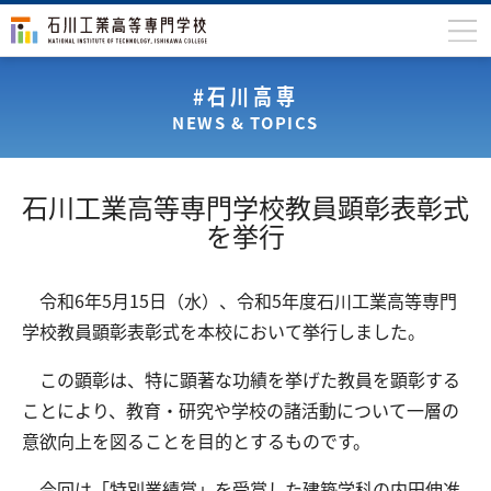
石川高専について
#石川高専
NEWS & TOPICS
学科
専攻科
石川工業高等専門学校教員顕彰表彰式
入学案内
を挙行
学生生活
令和6年5月15日（水）、令和5年度石川工業高等専門
国際交流
学校教員顕彰表彰式を本校において挙行しました。
研究・産学連携
この顕彰は、特に顕著な功績を挙げた教員を顕彰する
教育・研究施設
ことにより、教育・研究や学校の諸活動について一層の
意欲向上を図ることを目的とするものです。
中学生の方
在学生の方
保護者の方
卒業生の方
地域・企業の方
今回は「特別業績賞」を受賞した建築学科の内田伸准