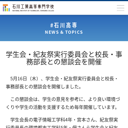
石川高専について
#石川高専
NEWS & TOPICS
学科
専攻科
学生会・紀友祭実行委員会と校長・事
入学案内
務部長との懇談会を開催
学生生活
5月16日（木）、学生会・紀友祭実行委員会と校長・
国際交流
事務部長との懇談会を開催しました。
研究・産学連携
この懇談会は、学生の意見を参考に、より良い環境づ
教育・研究施設
くりや学生の活動を支援するため毎年開催しています。
中学生の方
在学生の方
学生会長の電子情報工学科4年・宮本さん、紀友祭実
保護者の方
卒業生の方
地域・企業の方
行委員長の環境都市工学科5年・佃さんら学生会と紀友