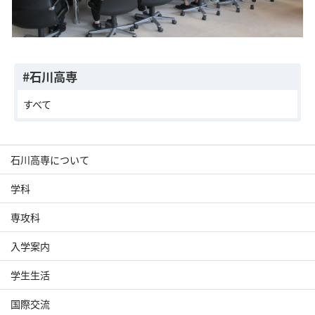
#石川高専
すべて
石川高専について
学科
専攻科
入学案内
学生生活
国際交流