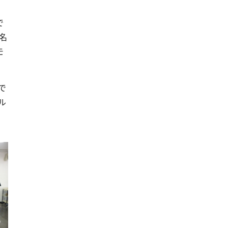
で
名
モ
で
ル