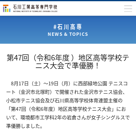
石川高専について
#石川高専
NEWS & TOPICS
学科
専攻科
第47回（令和6年度 ）地区高等学校テ
入学案内
ニス大会で準優勝！
学生生活
8月17日（土）～19日（月）に西部緑地公園 テニスコ
国際交流
ート（金沢市北塚町）で開催された金沢市テニス協会、
研究・産学連携
小松市テニス協会及び石川県高等学校体育連盟主催の
「第47回（令和6年度）地区高等学校テニス大会」にお
教育・研究施設
いて、環境都市工学科2年の岩倉さんが女子シングルスで
中学生の方
在学生の方
準優勝しました。
保護者の方
卒業生の方
地域・企業の方