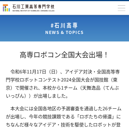
石川高専について
#石川高専
NEWS & TOPICS
学科
専攻科
高専ロボコン全国大会出場！
入学案内
学生生活
令和6年11月17日（日）、アイデア対決・全国高等専
門学校ロボットコンテスト2024全国大会が国技館（東
国際交流
京）で開催され、本校から1チーム（天舞逸品（てんぶ
研究・産学連携
いっぴん））が出場しました。
教育・研究施設
本大会には全国各地区の予選審査を通過した26チーム
中学生の方
在学生の方
が出場し、今年の競技課題である「ロボたちの帰還」に
ちなんだ様々なアイデア・技術を駆使したロボットが登
保護者の方
卒業生の方
地域・企業の方