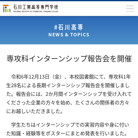
石川高専について
#石川高専
NEWS & TOPICS
学科
専攻科
専攻科インターンシップ報告会を開催
入学案内
学生生活
令和6年12月13日（金）、本校図書館にて、専攻科1年
生28名による長期インターンシップ報告会を開催しまし
国際交流
た。報告会には、2か月間インターンシップを受け入れて
研究・産学連携
くださった企業の方々を始め、たくさんの関係者の方々
にお越しいただきました。
教育・研究施設
中学生の方
在学生の方
学生たちはインターンシップでの実習内容や身に付い
た知識・経験等をポスターにまとめ発表を行いました。
保護者の方
卒業生の方
地域・企業の方