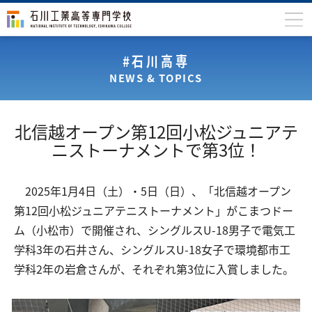
石川高専について
#石川高専
NEWS & TOPICS
学科
専攻科
北信越オープン第12回小松ジュニアテ
入学案内
ニストーナメントで第3位！
学生生活
2025年1月4日（土）・5日（日）、「北信越オープン
国際交流
第12回小松ジュニアテニストーナメント」がこまつドー
研究・産学連携
ム（小松市）で開催され、シングルスU-18男子で電気工
学科3年の石井さん、シングルスU-18女子で環境都市工
教育・研究施設
学科2年の岩倉さんが、それぞれ第3位に入賞しました。
中学生の方
在学生の方
保護者の方
卒業生の方
地域・企業の方