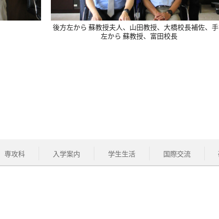
）
後方左から 蘇教授夫人、山田教授、大橋校長補佐、手
左から 蘇教授、富田校長
専攻科
入学案内
学生生活
国際交流
学生の方
保護者の方
卒業生の方
について
交通アクセス
お問い合わせ
サイトマップ