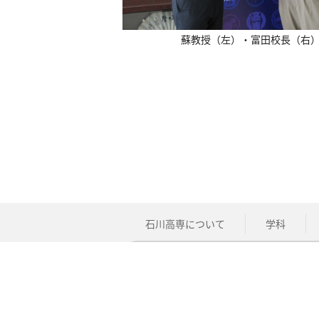
蘇教授（左）・富田校長（右
石川高専について
学科
中学生の方
在
個人情報の取扱について
このサイト