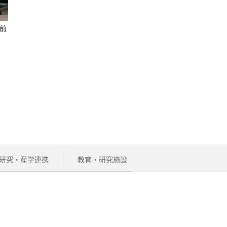
前
研究・産学連携
教育・研究施設
地域・企業の方
サイト内検索
関連リンク
English