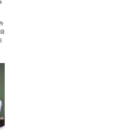
M
今
日目
生