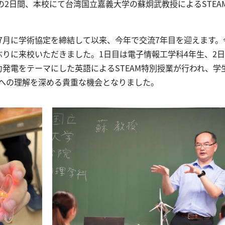
）の2日間、本校にて台湾国立嘉義大学の蘇炯武教授によるSTEA
7⽉に学術協定を締結して以来、今年で交流7年⽬を迎えます。
ぶりに来校いただきました。1日目は電子情報工学科4年生、2
発電をテーマにした英語によるSTEAM特別授業が行われ、学
への理解を深める貴重な機会となりました。