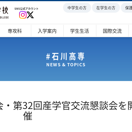
中学生の方
在学生の方
保
SNS公式アカウント
専攻科
入学案内
学生生活
国際交流
#石川高専
NEWS & TOPICS
会・第32回産学官交流懇談会を
催