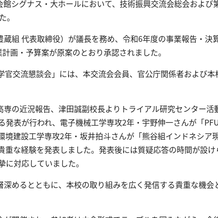
化会館シグナス・大ホールにおいて、技術振興交流会総会および
た。
蔵組 代表取締役）が議長を務め、令和6年度の事業報告・決
業計画・予算案が原案のとおり承認されました。
学官交流懇談会」には、本交流会会員、官公庁関係者および本
。
高専の近況報告、津田誠副校長よりトライアル研究センター活
る発表が行われ、電子機械工学専攻2年・宇野伸一さんが「PF
環境建設工学専攻2年・坂井拍斗さんが「熊谷組インドネシア
貴重な経験を発表しました。発表後には質疑応答の時間が設け
摯に対応していました。
層深めるとともに、本校の取り組みを広く発信する貴重な機会