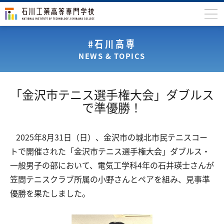
石川高専について
#石川高専
NEWS & TOPICS
学科
専攻科
「金沢市テニス選手権大会」ダブルス
入学案内
で準優勝！
学生生活
2025年8月31日（日）、金沢市の城北市民テニスコー
国際交流
トで開催された「金沢市テニス選手権大会」ダブルス・
研究・産学連携
一般男子の部において、電気工学科4年の石井瑛士さんが
笠間テニスクラブ所属の小野さんとペアを組み、見事準
教育・研究施設
優勝を果たしました。
中学生の方
在学生の方
保護者の方
卒業生の方
地域・企業の方