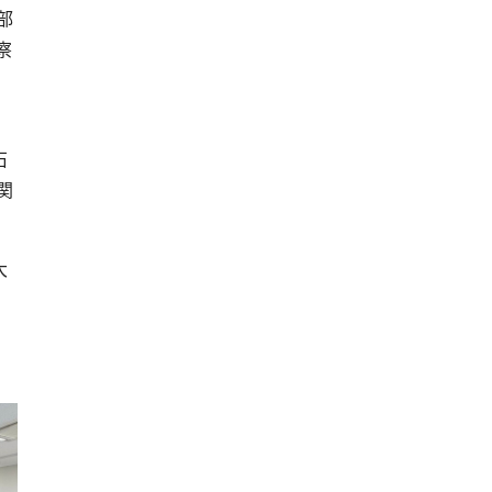
部
察
石
関
大