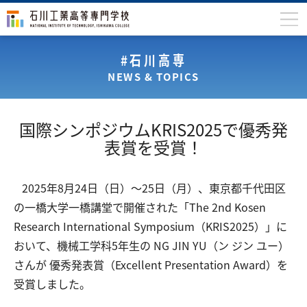
石川高専について
#石川高専
NEWS & TOPICS
学科
専攻科
国際シンポジウム​KRIS2025で優秀発
入学案内
表賞を受賞！
学生生活
2025年8月24日（日）～25日（月）、東京都千代田区
国際交流
の一橋大学一橋講堂で開催された「The 2nd Kosen
研究・産学連携
Research International Symposium（KRIS2025）」に
おいて、機械工学科5年生の NG JIN YU（ン ジン ユー）
教育・研究施設
さんが 優秀発表賞（Excellent Presentation Award）を
中学生の方
在学生の方
受賞しました。
保護者の方
卒業生の方
地域・企業の方