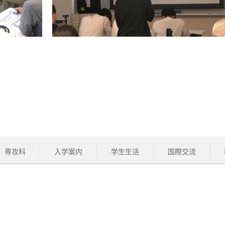
専攻科
入学案内
学生生活
国際交流
学生の方
保護者の方
卒業生の方
について
交通アクセス
お問い合わせ
サイトマップ
ikawa College. All Rights Reserved.