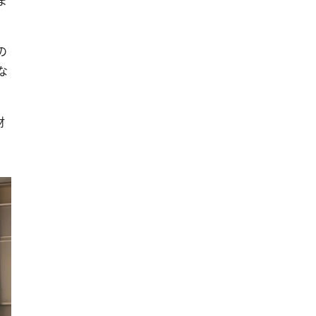
の
な
財