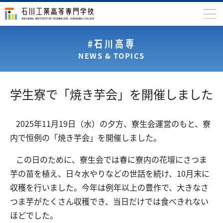
石川高専について
#石川高専
NEWS & TOPICS
学科
専攻科
学生寮で「焼き芋会」を開催しました
入学案内
学生生活
2025年11月19日（水）の夕方、寮生会運営のもと、寮
内で恒例の「焼き芋会」を開催しました。
国際交流
この日のために、寮生会では春に寮内の花壇にさつま
研究・産学連携
芋の苗を植え、日々水やりなどの世話を続け、10月末に
教育・研究施設
収穫を行いました。今年は例年以上の豊作で、大きなさ
中学生の方
在学生の方
つま芋がたくさん収穫でき、当日だけでは食べきれない
ほどでした。
保護者の方
卒業生の方
地域・企業の方