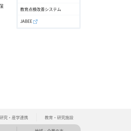
保
教育点検改善システム
JABEE
研究・産学連携
教育・研究施設
地域・企業の方