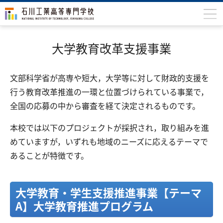
石川高専について
大学教育改革支援事業
学科
文部科学省が高専や短大，大学等に対して財政的支援を
専攻科
行う教育改革推進の一環と位置づけられている事業で，
入学案内
全国の応募の中から審査を経て決定されるものです。
学生生活
本校では以下のプロジェクトが採択され，取り組みを進
国際交流
めていますが，いずれも地域のニーズに応えるテーマで
あることが特徴です。
研究・産学連携
教育・研究施設
大学教育・学生支援推進事業【テーマ
中学生の方
在学生の方
A】大学教育推進プログラム
保護者の方
卒業生の方
地域・企業の方