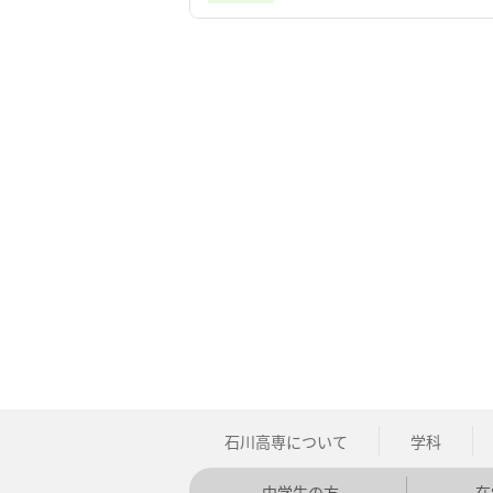
石川高専について
学科
中学生の方
在