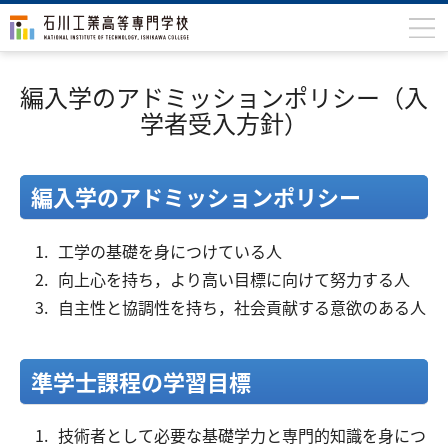
石川高専について
編入学のアドミッションポリシー（入
学科
学者受入方針）
専攻科
編入学のアドミッションポリシー
入学案内
学生生活
工学の基礎を身につけている人
向上心を持ち，より高い目標に向けて努力する人
国際交流
自主性と協調性を持ち，社会貢献する意欲のある人
研究・産学連携
教育・研究施設
準学士課程の学習目標
中学生の方
在学生の方
技術者として必要な基礎学力と専門的知識を身につ
保護者の方
卒業生の方
地域・企業の方