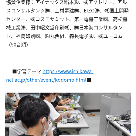
協賛企業様：アイナックス稲本㈱、㈱アクトリー、アル
スコンサルタンツ㈱、上村電建㈱、EIZO㈱、㈱国土開発
センター、㈱コスモサミット、第一電機工業㈱、高松機
械工業㈱、田中昭文堂印刷㈱、㈱日本海コンサルタン
ト、福島印刷㈱、㈱丸西組、森長電子㈱、㈱ユーコム
（50音順）
■学習テーマ
https://www.ishikawa-
nct.ac.jp/other/event/kodomo.html
■