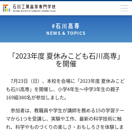
石川高専について
#石川高専
NEWS & TOPICS
学科
専攻科
「2023年度 夏休みこども石川高専」
入学案内
を開催
学生生活
7月23日（日）、本校を会場に「2023年度 夏休みこど
国際交流
も石川高専」を開催し、小学4年生～中学3年生の親子
研究・産学連携
169組380名が参加しました。
教育・研究施設
参加者は、教職員や学生が講師を務める15の学習テー
マから1つを受講し、実験や工作、最新の科学技術に触
中学生の方
在学生の方
れ、科学やものづくりの楽しさ・おもしろさを体験しま
保護者の方
卒業生の方
地域・企業の方