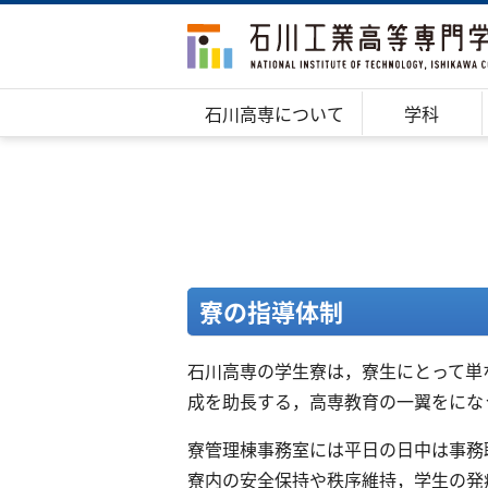
石川高専について
学科
寮の指導体制
石川高専の学生寮は，寮生にとって単
成を助長する，高専教育の一翼をにな
寮管理棟事務室には平日の日中は事務
寮内の安全保持や秩序維持，学生の発