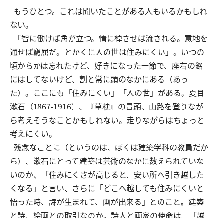
もうひとつ。これは聞いたことがある人もいるかもしれ
ない。
「智に働けば角が立つ。情に棹させば流される。意地を
通せば窮屈だ。とかくに人の世は住みにくい」。いつの
頃からかは忘れたけど、好きになった一節で、座右の銘
にはしてないけど、割と常に頭のなかにある（あっ
た）。ここにも「住みにくい」「人の世」がある。夏目
漱石（1867-1916）、『草枕』の冒頭、山路を登りなが
ら考えそうなことかもしれない。走りながらはちょっと
考えにくい。
残念なことに（というのは、ぼくは建築学科の教員だか
ら）、漱石にとって建築は芸術のなかに数えられていな
いのか、「住みにくさが高じると、安い所へ引き越した
くなる」と言い、さらに「どこへ越しても住みにくいと
悟った時、詩が生まれて、画が出来る」とのこと。建築
と詩、絵画との取引なのか。詩人と画家の使命は、「越