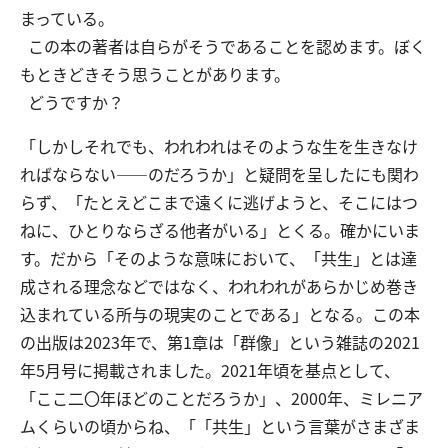
まっている。
この本の著者は自らがそうであることを認めます。ぼく
交通アクセス
お問い合わせ
もときどきそう思うことがあります。
どうですか？
「しかしそれでも、われわれはそのような生を生きなけ
ればならない――のだろうか」と疑問を呈したにも関わ
らず、「たとえどこまで遠くに逃げようと、そこにはつ
ねに、ひとりならざる他者がいる」とくる。確かにいま
す。だから「そのような意味において、「共生」とは達
成される理念などではなく、われわれがあらかじめ巻き
込まれている所与の現実のことである」となる。この本
の出版は2023年で、第1章は「群像」という雑誌の2021
年5月号に掲載されました。2021年頃を基点として、
「ここ二〇年ほどのことだろうか」、2000年、ミレニア
ムくらいの頃からね、「「共生」という言葉がさまざま