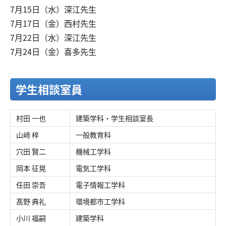
7月15日（水）深江先生
7月17日（金）西村先生
7月22日（水）深江先生
7月24日（金）喜多先生
学生相談室員
村田 一也
建築学科・学生相談室長
山﨑 梓
一般教育科
穴田 賢二
機械工学科
岡本 征晃
電気工学科
任田 崇吾
電子情報工学科
髙野 典礼
環境都市工学科
小川 福嗣
建築学科