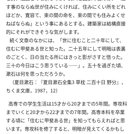
す事のならぬ世が住みにくければ、住みにくい所をどれ
ほどか、寛容て、束の間の命を、束の間でも住みよくせ
ねばならぬ」という事にあるとする。建築家は結構直接
的にそれができそうな気がします。
続く文章のなかには、「世に住むこと二十年にして、
住むに甲斐ある世と知った。二十五年にして明暗は表裏
のごとく、日の当たる所にはきっと影がさすと悟った。
三十の今日はこう思うている――」。五十を過ぎた頃、
漱石は何を思っただろうか。
（夏目漱石：『夏目漱石全集3 草枕 二百十日 野分』，
ちくま文庫，1987，12）
高専での学生生活は15才から20才までの5年間。専攻科
までいくと20才から22才までの7年間。高専本科を卒業
する頃に「住むに甲斐ある世」を知ってもらえればと思
います。専攻科を修了すると、明暗が見えてくるかもし