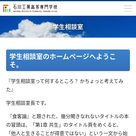
石川高専について
学生相談室
学科
専攻科
学生相談室のホームページへようこ
入学案内
そ。
学生生活
『学生相談室って何するところ？ かちょっと考えてみ
国際交流
た』
研究・産学連携
学生相談室長です。
教育・研究施設
『食客論』と題された、幾分聞きなれないタイトルの本
中学生の方
在学生の方
の冒頭は、「第1章 共生」のタイトル頁をめくると、
「他人と生きることが得意ではない」という一文から始
保護者の方
卒業生の方
地域・企業の方