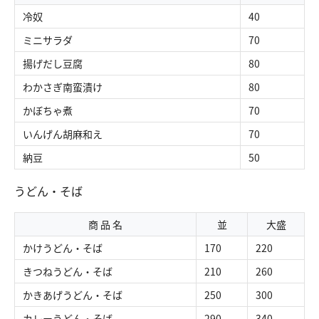
冷奴
40
ミニサラダ
70
揚げだし豆腐
80
わかさぎ南蛮漬け
80
かぼちゃ煮
70
いんげん胡麻和え
70
納豆
50
うどん・そば
商 品 名
並
大盛
かけうどん・そば
170
220
きつねうどん・そば
210
260
かきあげうどん・そば
250
300
カレーうどん・そば
290
340