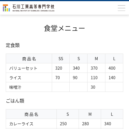
石川高専について
食堂メニュー
学科
定食類
専攻科
入学案内
商 品 名
SS
S
M
L
バリューセット
320
340
370
400
学生生活
ライス
70
90
110
140
国際交流
味噌汁
30
研究・産学連携
ごはん類
教育・研究施設
商 品 名
S
M
L
中学生の方
在学生の方
カレーライス
250
280
340
保護者の方
卒業生の方
地域・企業の方