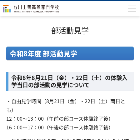
石川高専について
部活動見学
学科
専攻科
令和8年度 部活動見学
入学案内
学生生活
令和8年8月21日（金）・22日（土）の体験入
学当日の部活動の見学について
国際交流
研究・産学連携
・自由見学時間（8月21日（金）・22日（土）両日と
も）
教育・研究施設
12：00～13：00（午前の部コース体験終了後）
中学生の方
在学生の方
16：00～17：00（午後の部コース体験終了後）
保護者の方
卒業生の方
地域・企業の方