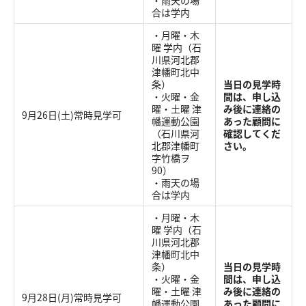
・雨天の場
合は学内
・月曜・木
曜 学内（石
川県河北郡
津幡町北中
条）
当日の見学時
・火曜・金
間は、申し込
曜・土曜 津
み後に連絡の
9月26日(土)常時見学可
幡運動公園
あった顧問に
（石川県河
確認してくだ
北郡津幡町
さい。
字竹橋ヲ
90）
・雨天の場
合は学内
・月曜・木
曜 学内（石
川県河北郡
津幡町北中
条）
当日の見学時
・火曜・金
間は、申し込
曜・土曜 津
み後に連絡の
9月28日(月)常時見学可
幡運動公園
あった顧問に