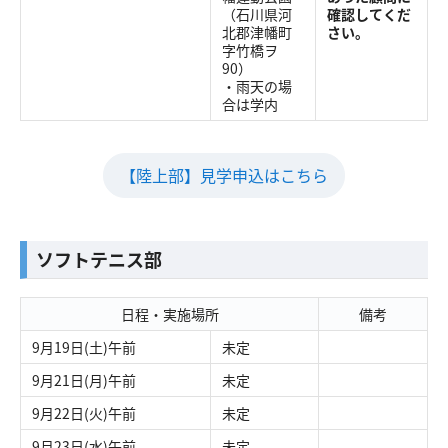
（石川県河
確認してくだ
北郡津幡町
さい。
字竹橋ヲ
90）
・雨天の場
合は学内
【陸上部】見学申込はこちら
ソフトテニス部
日程・実施場所
備考
9月19日(土)午前
未定
9月21日(月)午前
未定
9月22日(火)午前
未定
9月23日(水)午前
未定