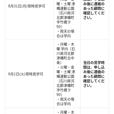
曜・土曜 津
み後に連絡の
8月31日(月)常時見学可
幡運動公園
あった顧問に
（石川県河
確認してくだ
北郡津幡町
さい。
字竹橋ヲ
90）
・雨天の場
合は学内
・月曜・木
曜 学内（石
川県河北郡
津幡町北中
条）
当日の見学時
・火曜・金
間は、申し込
曜・土曜 津
み後に連絡の
9月1日(火)常時見学可
幡運動公園
あった顧問に
（石川県河
確認してくだ
北郡津幡町
さい。
字竹橋ヲ
90）
・雨天の場
合は学内
・月曜・木