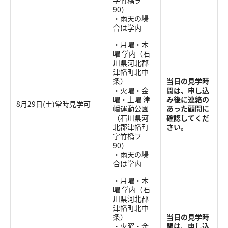
字竹橋ヲ
90）
・雨天の場
合は学内
・月曜・木
曜 学内（石
川県河北郡
津幡町北中
条）
当日の見学時
・火曜・金
間は、申し込
曜・土曜 津
み後に連絡の
8月29日(土)常時見学可
幡運動公園
あった顧問に
（石川県河
確認してくだ
北郡津幡町
さい。
字竹橋ヲ
90）
・雨天の場
合は学内
・月曜・木
曜 学内（石
川県河北郡
津幡町北中
条）
当日の見学時
・火曜・金
間は、申し込