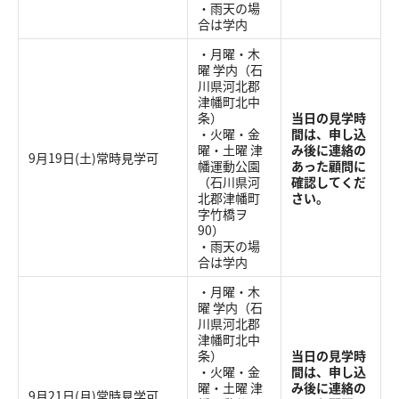
・雨天の場
合は学内
・月曜・木
曜 学内（石
川県河北郡
津幡町北中
条）
当日の見学時
・火曜・金
間は、申し込
曜・土曜 津
み後に連絡の
9月19日(土)常時見学可
幡運動公園
あった顧問に
（石川県河
確認してくだ
北郡津幡町
さい。
字竹橋ヲ
90）
・雨天の場
合は学内
・月曜・木
曜 学内（石
川県河北郡
津幡町北中
条）
当日の見学時
・火曜・金
間は、申し込
曜・土曜 津
み後に連絡の
9月21日(月)常時見学可