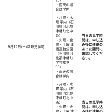
90）
・雨天の場
合は学内
・月曜・木
曜 学内（石
川県河北郡
津幡町北中
条）
当日の見学時
・火曜・金
間は、申し込
曜・土曜 津
み後に連絡の
9月12日(土)常時見学可
幡運動公園
あった顧問に
（石川県河
確認してくだ
北郡津幡町
さい。
字竹橋ヲ
90）
・雨天の場
合は学内
・月曜・木
曜 学内（石
川県河北郡
津幡町北中
条）
当日の見学時
・火曜・金
間は、申し込
曜・土曜 津
み後に連絡の