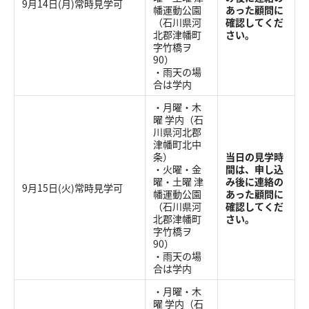
9月14日(月)常時見学可
幡運動公園
あった顧問に
（石川県河
確認してくだ
北郡津幡町
さい。
字竹橋ヲ
90）
・雨天の場
合は学内
・月曜・木
曜 学内（石
川県河北郡
津幡町北中
条）
当日の見学時
・火曜・金
間は、申し込
曜・土曜 津
み後に連絡の
9月15日(火)常時見学可
幡運動公園
あった顧問に
（石川県河
確認してくだ
北郡津幡町
さい。
字竹橋ヲ
90）
・雨天の場
合は学内
・月曜・木
曜 学内（石