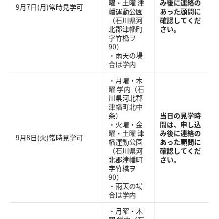
曜・土曜 津
み後に連絡の
9月7日(月)常時見学可
幡運動公園
あった顧問に
（石川県河
確認してくだ
北郡津幡町
さい。
字竹橋ヲ
90）
・雨天の場
合は学内
・月曜・木
曜 学内（石
川県河北郡
津幡町北中
条）
当日の見学時
・火曜・金
間は、申し込
曜・土曜 津
み後に連絡の
9月8日(火)常時見学可
幡運動公園
あった顧問に
（石川県河
確認してくだ
北郡津幡町
さい。
字竹橋ヲ
90）
・雨天の場
合は学内
・月曜・木