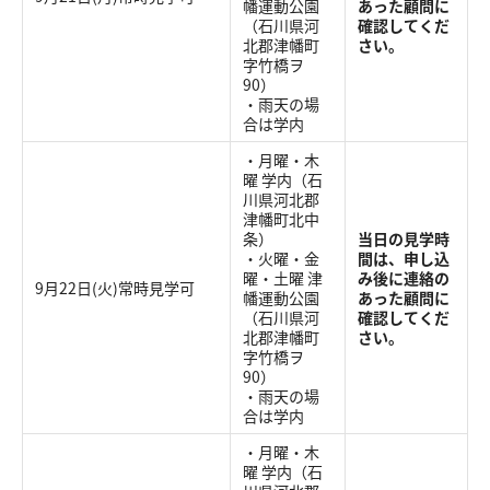
幡運動公園
あった顧問に
（石川県河
確認してくだ
北郡津幡町
さい。
字竹橋ヲ
90）
・雨天の場
合は学内
・月曜・木
曜 学内（石
川県河北郡
津幡町北中
条）
当日の見学時
・火曜・金
間は、申し込
曜・土曜 津
み後に連絡の
9月22日(火)常時見学可
幡運動公園
あった顧問に
（石川県河
確認してくだ
北郡津幡町
さい。
字竹橋ヲ
90）
・雨天の場
合は学内
・月曜・木
曜 学内（石