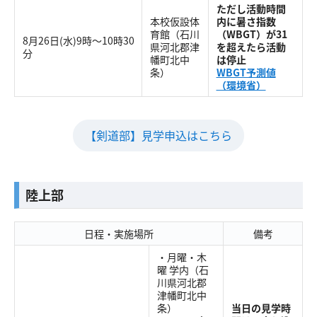
ただし活動時間
本校仮設体
内に暑さ指数
育館（石川
（WBGT）が31
8月26日(水)9時～10時30
県河北郡津
を超えたら活動
分
幡町北中
は停止
条）
WBGT予測値
（環境省）
【剣道部】見学申込はこちら
陸上部
日程・実施場所
備考
・月曜・木
曜 学内（石
川県河北郡
津幡町北中
条）
当日の見学時