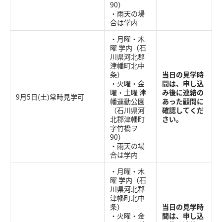
90）
・雨天の場
合は学内
・月曜・木
曜 学内（石
川県河北郡
津幡町北中
条）
当日の見学時
・火曜・金
間は、申し込
曜・土曜 津
み後に連絡の
9月5日(土)常時見学可
幡運動公園
あった顧問に
（石川県河
確認してくだ
北郡津幡町
さい。
字竹橋ヲ
90）
・雨天の場
合は学内
・月曜・木
曜 学内（石
川県河北郡
津幡町北中
条）
当日の見学時
・火曜・金
間は、申し込