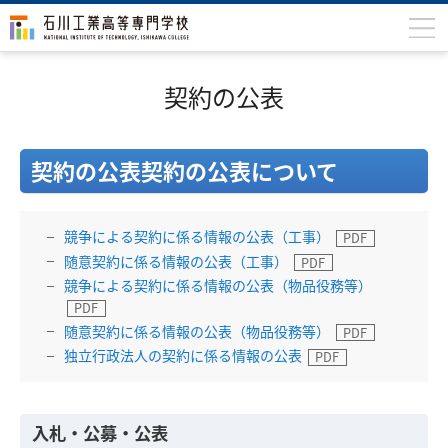
石川高専について
契約の公表
学科
専攻科
契約の公表契約の公表について
入学案内
競争による契約に係る情報の公表（工事）
学生生活
随意契約に係る情報の公表（工事）
国際交流
競争による契約に係る情報の公表（物品役務等）
研究・産学連携
随意契約に係る情報の公表（物品役務等）
独立行政法人の契約に係る情報の公表
教育・研究施設
中学生の方
在学生の方
入札・公募・公表
保護者の方
卒業生の方
地域・企業の方