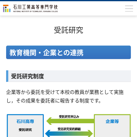
石川高専について
受託研究
学科
専攻科
教育機関・企業との連携
入学案内
学生生活
受託研究制度
国際交流
企業等から委託を受けて本校の教員が業務として実施
研究・産学連携
し，その成果を委託者に報告する制度です。
教育・研究施設
中学生の方
在学生の方
保護者の方
卒業生の方
地域・企業の方