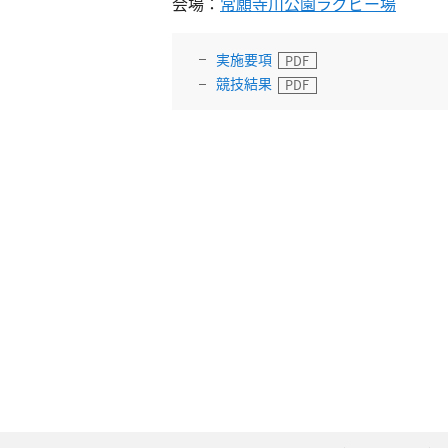
会場：
常願寺川公園ラグビー場
実施要項
競技結果