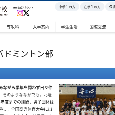
中学生の方
在学生の方
保
SNS公式アカウント
専攻科
入学案内
学生生活
国際交流
バドミントン部
みながら学年を問わず日々仲
．そのようななかでも，北陸
26年度までの期間，男子団体は
優勝し，全国高専体育大会に出