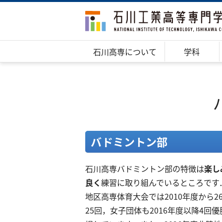
石川高専について
学科
​バドミントン部
石川高専バドミントン部の特徴は
楽し
良く
練習に取り組んでいるところです
地区高専体育大会では2010年度から
25回，女子団体も2016年度以降4回