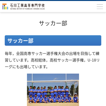
石川高専について
サッカー部
学科
専攻科
サッカー部​
入学案内
毎年，全国高専サッカー選手権大会の出場を目指して練
学生生活
習しています。高校総体，高校サッカー選手権，U-18リ
国際交流
ーグにも出場しています。​
研究・産学連携
教育・研究施設
中学生の方
在学生の方
保護者の方
卒業生の方
地域・企業の方