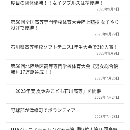
度目の団体優勝！！女子ダブルスは準優勝！
2023年9月4日
交通アクセス
お問い合わせ
第58回全国高等専門学校体育大会陸上競技 女子やり
投げで優勝！
2023年8月29日
石川県高等学校ソフトテニス1年生大会で3位入賞！
2023年8月9日
第58回北陸地区高等専門学校体育大会《男女総合優
勝》17連覇達成！！
2023年7月26日
「2023年度 夏休みこども石川高専」を開催
2023年7月24日
野球部が津幡町でボランティア
2023年7月23日
U18ジュニアチャレンジャー第1戦3位！第10回高校