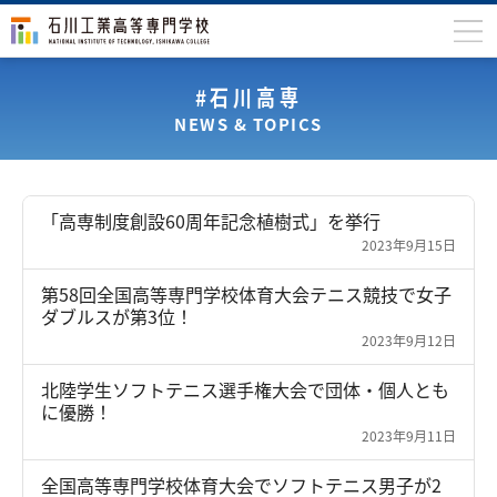
石川高専について
#石川高専
NEWS & TOPICS
学科
専攻科
入学案内
「高専制度創設60周年記念植樹式」を挙行
2023年9月15日
学生生活
第58回全国高等専門学校体育大会テニス競技で女子
国際交流
ダブルスが第3位！
2023年9月12日
研究・産学連携
北陸学生ソフトテニス選手権大会で団体・個人とも
教育・研究施設
に優勝！
2023年9月11日
中学生の方
在学生の方
​全国高等専門学校体育大会でソフトテニス男子が2
保護者の方
卒業生の方
地域・企業の方