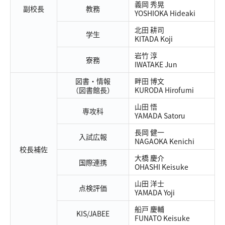
義岡 秀晃
副校長
教務
YOSHIOKA Hideaki
北田 耕司
交通アクセス
お問い合わせ
学生
KITADA Koji
岩竹 淳
寮務
IWATAKE Jun
図書・情報
畔田 博文
（図書館長）
KURODA Hirofumi
山田 悟
専攻科
YAMADA Satoru
長岡 健一
入試広報
NAGAOKA Kenichi
校長補佐
大橋 慶介
国際連携
OHASHI Keisuke
山田 洋士
点検評価
YAMADA Yoji
船戸 慶輔
KIS/JABEE
FUNATO Keisuke