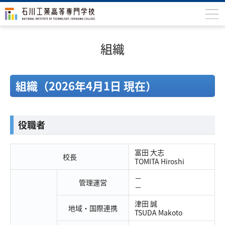
石川高専について
組織
学科
専攻科
組織（2026年4月1日 現在）
入学案内
学生生活
役職者
国際交流
富田 大志
校長
研究・産学連携
TOMITA Hiroshi
－
教育・研究施設
管理運営
－
中学生の方
在学生の方
津田 誠
地域・国際連携
TSUDA Makoto
保護者の方
卒業生の方
地域・企業の方